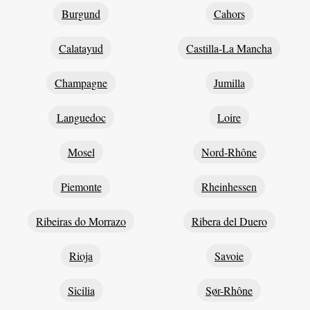
Burgund
Cahors
Calatayud
Castilla-La Mancha
Champagne
Jumilla
Languedoc
Loire
Mosel
Nord-Rhône
Piemonte
Rheinhessen
Ribeiras do Morrazo
Ribera del Duero
Rioja
Savoie
Sicilia
Sør-Rhône