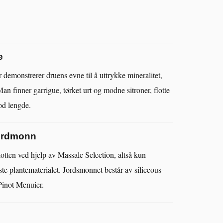
e
emonstrerer druens evne til å uttrykke mineralitet,
 Man finner garrigue, tørket urt og modne sitroner, flotte
od lengde.
jordmonn
otten ved hjelp av Massale Selection, altså kun
ste plantematerialet. Jordsmonnet består av siliceous-
 Pinot Menuier.