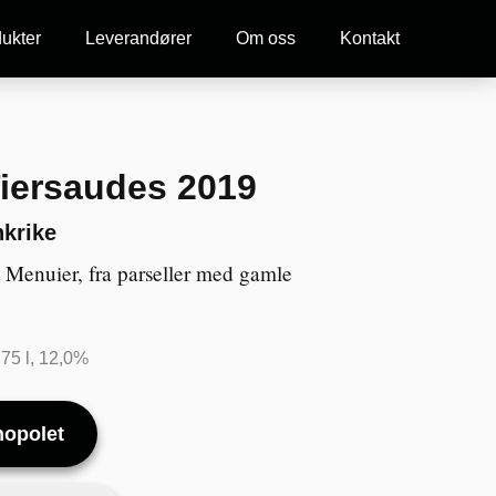
ukter
Leverandører
Om oss
Kontakt
Tiersaudes 2019
nkrike
 Menuier, fra parseller med gamle
,75 l, 12,0%
nopolet