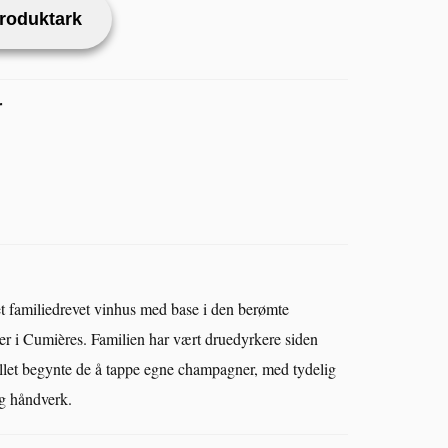
produktark
r
 familiedrevet vinhus med base i den berømte
r i Cumières. Familien har vært druedyrkere siden
allet begynte de å tappe egne champagner, med tydelig
og håndverk.