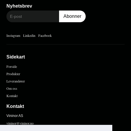
Nyhetsbrev
Instagram
Linkedin
Facebook
Sidekart
Forside
Produkter
Leverandører
Om oss
Kontakt
Kontakt
Vininor AS
vininor@vininor.no
Universitetsgaten 14