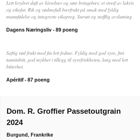
Lett krydret duft av kirsebær og søte bringebær, et streif av lakris
og eikefat. Rik og sødmefull bærfrukt på smak med fyldig
munnfølelse og integrerte eikepreg. Sursøt og stofflig avslutning
Dagens Næringsliv - 89 poeng
Saftig rød frukt med fin lett fedme. Fyldig med god syre, fint
tanninbitt, god mykhet i tillegg til syrefriskheten, lang med lett
bitterhet.
Apéritif - 87 poeng
Dom. R. Groffier Passetoutgrain
2024
Burgund
,
Frankrike