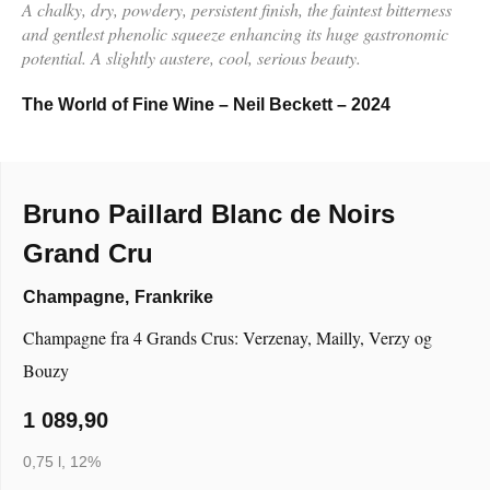
A chalky, dry, powdery, persistent finish, the faintest bitterness
and gentlest phenolic squeeze enhancing its huge gastronomic
potential. A slightly austere, cool, serious beauty.
The World of Fine Wine – Neil Beckett – 2024
Bruno Paillard Blanc de Noirs
Grand Cru
Champagne
,
Frankrike
Champagne fra 4 Grands Crus: Verzenay, Mailly, Verzy og
Bouzy
1 089,90
0,75 l, 12%