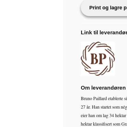
Print og lagre 
Link til leverandø
Om leverandøren
Bruno Paillard etablerte s
27 år. Han startet som nég
eier han om lag 34 hektar 
hektar klassifisert som G