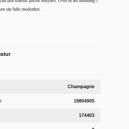
 kun den reneste juicen benyttes. Over ni års modning i
inen sin fulle modenhet.
atur
Champagne
r
19804905
174403