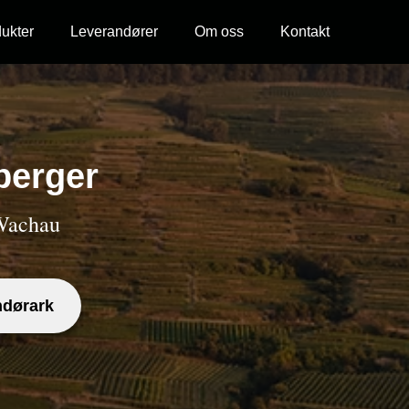
ukter
Leverandører
Om oss
Kontakt
berger
 Wachau
ndørark