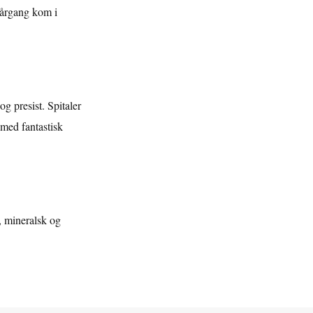
e årgang kom i
g presist. Spitaler
med fantastisk
, mineralsk og