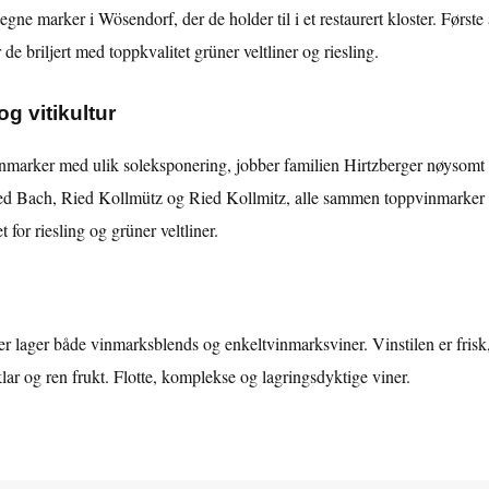
egne marker i Wösendorf, der de holder til i et restaurert kloster. Først
de briljert med toppkvalitet grüner veltliner og riesling.
og vitikultur
vinmarker med ulik soleksponering, jobber familien Hirtzberger nøysomt o
ed Bach, Ried Kollmütz og Ried Kollmitz, alle sammen toppvinmarker 
for riesling og grüner veltliner.
r lager både vinmarksblends og enkeltvinmarksviner. Vinstilen er frisk
klar og ren frukt. Flotte, komplekse og lagringsdyktige viner.