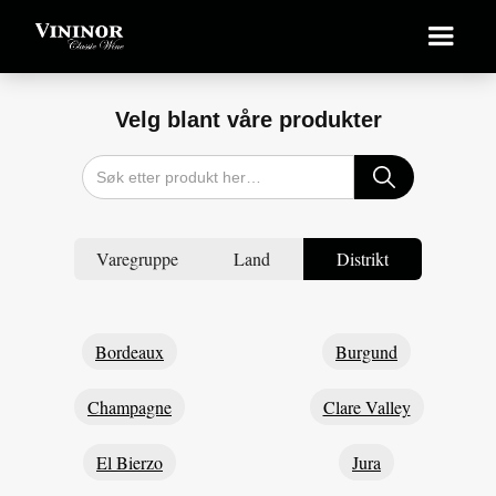
Velg blant våre produkter
Varegruppe
Land
Distrikt
Bordeaux
Burgund
Champagne
Clare Valley
El Bierzo
Jura