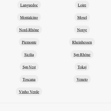
Languedoc
Loire
Montalcino
Mosel
Nord-Rhône
Norge
Piemonte
Rheinhessen
Sicilia
Sør-Rhône
Sør-Vest
Tokaj
Toscana
Veneto
Vinho Verde